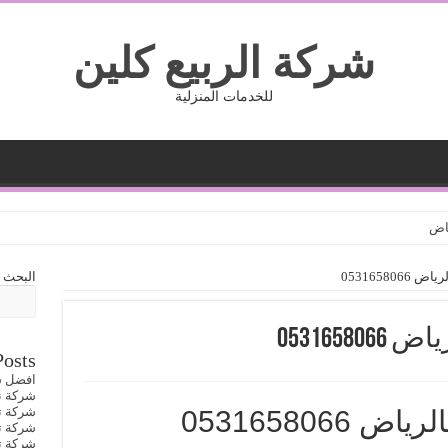
شركة الربيع كلين
للخدمات المنزلية
ياض
05316580
البحث
053165
Posts
افضل ش
شركة نقل
شركة تنظي
053165806
شركة تنظي
شركة تنظي